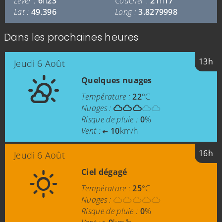
Lever :
6
h
23
Coucher :
21
h
17
Lat :
49.396
Long :
3.8279998
Dans les prochaines heures
13h
Jeudi 6 Août
Quelques nuages
Température :
22
°C
Nuages :
Risque de pluie :
0
%
Vent :
10
km/h
16h
Jeudi 6 Août
Ciel dégagé
Température :
25
°C
Nuages :
Risque de pluie :
0
%