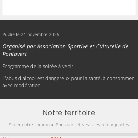
(Cliquez sur l'image pour l'agrandir)
Publié le 21 novembre 2026
Organisé par Association Sportive et Culturelle de
Pontavert
Programme de la soirée à venir
L'abus d'alcool est dangereux pour la santé, à consommer
avec modération.
Notre territoire
Situer notre commune Pontavert et ses sites remarquables
Evitez la carte interactive ci-après et aller au