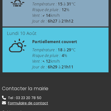
Température :
15
à
31
°C
Risque de pluie :
12
%
Vent :
14
km/h
Jour de :
6h27
à
21h12
Lundi 10 Août
Partiellement couvert
Température :
18
à
29
°C
Risque de pluie :
4
%
Vent :
12
km/h
Jour de :
6h29
à
21h11
Informations de contact
Contacter la mairie
Tel : 03 23 20 78 50
Formulaire de contact