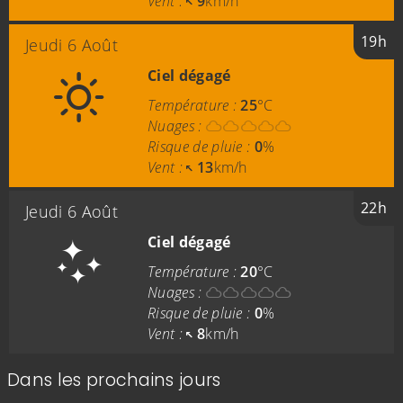
Vent :
9
km/h
19h
Jeudi 6 Août
Ciel dégagé
Température :
25
°C
Nuages :
Risque de pluie :
0
%
Vent :
13
km/h
22h
Jeudi 6 Août
Ciel dégagé
Température :
20
°C
Nuages :
Risque de pluie :
0
%
Vent :
8
km/h
Dans les prochains jours