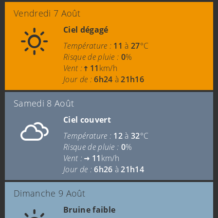
Vendredi 7 Août
Ciel dégagé
Température :
11
à
27
°C
Risque de pluie :
0
%
Vent :
11
km/h
Jour de :
6h24
à
21h16
Samedi 8 Août
Ciel couvert
Température :
12
à
32
°C
Risque de pluie :
0
%
Vent :
11
km/h
Jour de :
6h26
à
21h14
Dimanche 9 Août
Bruine faible