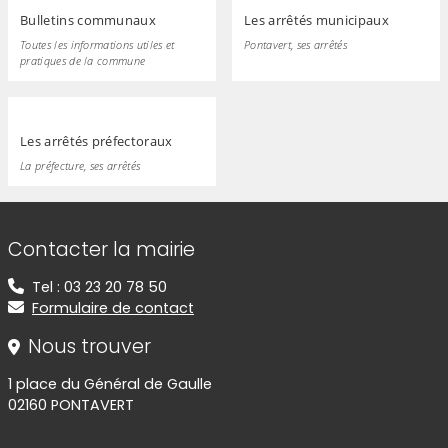
Bulletins communaux
Les arrêtés municipaux
Toutes les informations utiles et
Pontavert, ses arrêtés
pratiques de la commune
Les arrêtés préfectoraux
La préfecture, ses arrêtés
Informations de contact
Contacter la mairie
Tel : 03 23 20 78 50
Formulaire de contact
Nous trouver
1 place du Général de Gaulle
02160 PONTAVERT