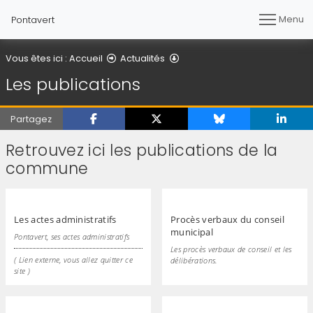
Menu
Pontavert
Les publications
Vous êtes ici :
Accueil
Actualités
Les publications
Partagez
Retrouvez ici les publications de la
commune
Les actes administratifs
Procès verbaux du conseil
municipal
Pontavert, ses actes administratifs
Les procès verbaux de conseil et les
( Lien externe, vous allez quitter ce
délibérations.
site )