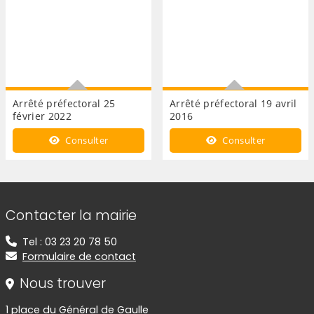
Arrêté préfectoral 25
Arrêté préfectoral 19 avril
février 2022
2016
Formation des maîtres de
Bruits de voisinage
Consulter
Consulter
chiens dangereux
Informations de contact
Contacter la mairie
Tel : 03 23 20 78 50
Formulaire de contact
Nous trouver
1 place du Général de Gaulle