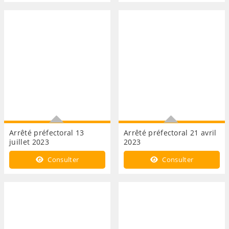
dans les propriétés
dans les propriétés
privées...
privées...
Arrêté préfectoral 13
Arrêté préfectoral 21 avril
juillet 2023
2023
Arrêté réglementant
Arrêté réglementant
Consulter
Consulter
provisoirement l'usage de
provisoirement l'usage de
l'eau
l'eau