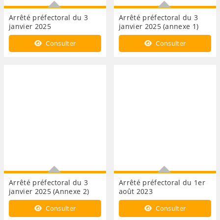
Arrêté préfectoral du 3
Arrêté préfectoral du 3
janvier 2025
janvier 2025 (annexe 1)
Arrêté préfectoral portant
Arrêté préfectoral portant
Consulter
Consulter
autorisation de pénétrer
autorisation de pénétrer
dans les propriétés
dans les propriétés
privées...
privées...
Arrêté préfectoral du 3
Arrêté préfectoral du 1er
janvier 2025 (Annexe 2)
août 2023
Arrêté préfectoral portant
Arrêté préfectoral portant
Consulter
Consulter
autorisation de pénétrer
autorisation de pénétrer