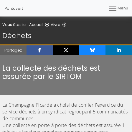
Menu
Pontavert
Déchets
Vous êtes ici :
Accueil
Vivre
Déchets
Partagez
La collecte des déchets est
assurée par le SIRTOM
La Champagne Picarde a choisi de confier l'exercice du
service déchets à un syndicat regroupant 5 communautés
de communes.
Une collecte en porte à porte des déchets est assurée 1