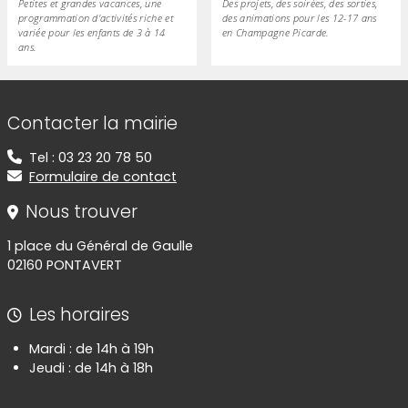
Petites et grandes vacances, une
Des projets, des soirées, des sorties,
programmation d'activités riche et
des animations pour les 12-17 ans
variée pour les enfants de 3 à 14
en Champagne Picarde.
ans.
Informations de contact
Contacter la mairie
Tel : 03 23 20 78 50
Formulaire de contact
Nous trouver
1 place du Général de Gaulle
02160 PONTAVERT
Les horaires
Mardi : de 14h à 19h
Jeudi : de 14h à 18h