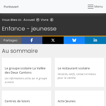
Menu
Pontavert
Enfance - jeunesse
Vous êtes ici :
Accueil
Vivre
Enfance - jeunesse
Partagez
Au sommaire
Le groupe scolaire La Vallée
Le restaurant scolaire
des Deux Cantons
Horaires, tarifs, contact et menus
pour la cantine.
Les informations utiles sur le groupe
scolaire
Centres de loisirs
Activ'Jeunes