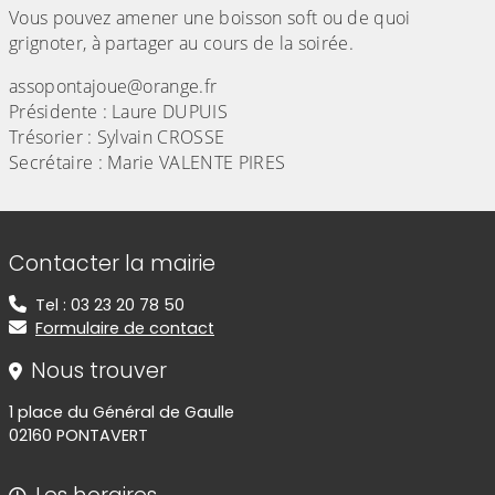
Vous pouvez amener une boisson soft ou de quoi
grignoter, à partager au cours de la soirée.
assopontajoue@orange.fr
Présidente : Laure DUPUIS
Trésorier : Sylvain CROSSE
Secrétaire : Marie VALENTE PIRES
Informations de contact
Contacter la mairie
Tel : 03 23 20 78 50
Formulaire de contact
Nous trouver
1 place du Général de Gaulle
02160 PONTAVERT