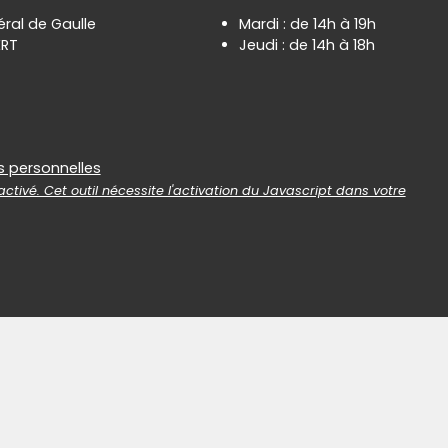
éral de Gaulle
Mardi : de 14h à 19h
ERT
Jeudi : de 14h à 18h
es
s personnelles
ctivé. Cet outil nécessite l'activation du Javascript dans votre