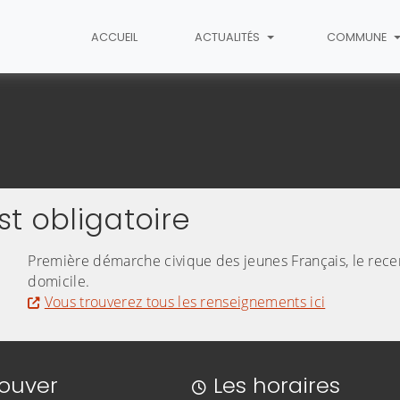
ACCUEIL
ACTUALITÉS
COMMUNE
en
t obligatoire
Première démarche civique des jeunes Français, le recen
domicile.
Vous trouverez tous les renseignements ici
rouver
Les horaires