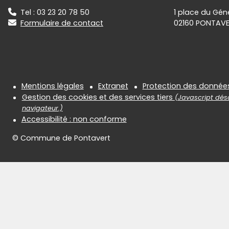
Tel : 03 23 20 78 50
1 place du Gén
Formulaire de contact
02160 PONTAV
Informations réglementair
Mentions légales
Extranet
Protection des donnée
Gestion des cookies et des services tiers
(Javascript désa
navigateur.)
Accessibilité : non conforme
© Commune de Pontavert